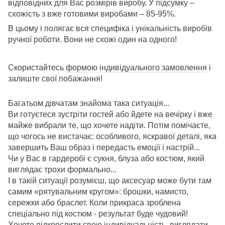
відповідних для Вас розмірів виробу. У підсумку –
схожість з вже готовими виробами – 85-95%.
В цьому і полягає вся специфіка і унікальність виробів
ручної роботи. Вони не схожі один на одного!
Скористайтесь
формою індивідуального замовлення
і
залиште свої побажання!
Багатьом дівчатам знайома така ситуація...
Ви готуєтеся зустріти гостей або йдете на вечірку і вже
майже вибрали те, що хочете надіти. Потім помічаєте,
що чогось не вистачає: особливого, яскравої деталі, яка
завершить Ваш образ і передасть емоції і настрій...
Чи у Вас в гардеробі є сукня, блуза або костюм, який
виглядає трохи формально...
І в такій ситуації розумієш, що аксесуар може бути там
самим «рятувальним кругом»: брошки, намисто,
сережки або браслет. Коли прикраса зроблена
спеціально під костюм - результат буде чудовий!
Хочете підкреслити свою індивідуальність, виглядати