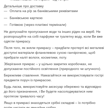
Детальніше про доставку
Оплата на р/р за банківськими реквізитами
Банківською карткою
Готівкою (через платіжні термінали)
Не допускайте пропускання води та інших рідин на виріб. Не
розпорошуйте на собі парфуми чи туалетну воду, коли Ви вже
одягли прикрасу.
Після того, як зняли прикрасу – придбати протерті всі металеві
доступні матеріали фланелевою сухою ганчірочкою, щоб
прибрати наліт вологи, косметики, поту.
Зберігання прикрас – у щільно закритих коробочках, не
допускаючи постійного освітлення (природного чи штучного).
Бережливе ставлення. Намагайтеся не використовувати гострі
предмети поруч із прикрасою.
Будь ласка, використовуйте аксесуар обережно та відповідно
до його призначення, і Ви будете насолоджуватися ним
протягом тривалого часу!
Якщо в прикрасі знаходяться срібні складові – їх потрібно
потім чистити як звичайне срібло.