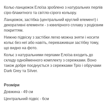
Кольє-ланцюжок Елоїза зроблено з натуральних перлів
сіро-блакитного та світло-сірого кольору.
Ланцюжок, застібка (центральний круглий елемент) і
декоративні елементи - з ювелірного сплаву з родієвим
покриттям.
Нижню підвіску з застібки легко можна зняти і носити
кольє без неї або навіть, переваживши застібку тому,
що видно на фото.
Кольє з натуральними перлами Елоїза входить до
складу однойменного комплекту з сережками. Воно
також добре поєднується з сережками Тріо і обручами
Dark Grey та Silver
.
Розміри
Довжина - 49 см
Центральний підвіс - 6см