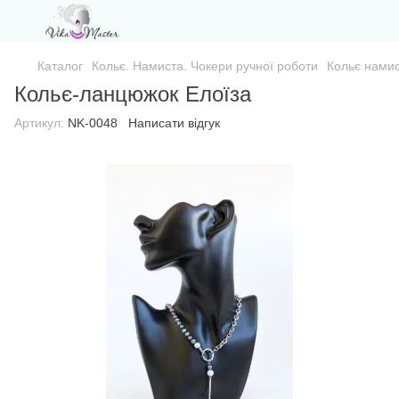
Каталог
Кольє. Намиста. Чокери ручної роботи
Кольє намис
Кольє-ланцюжок Елоїза
Артикул:
NK-0048
Написати відгук