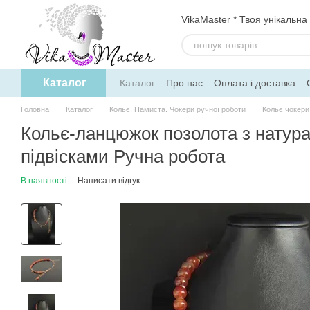
Перейти до основного контенту
VikaMaster * Твоя унікальна
Каталог
Каталог
Про нас
Оплата і доставка
Політика конфіденційності
Договір о
Головна
Каталог
Кольє. Намиста. Чокери ручної роботи
Кольє чокери
Кольє-ланцюжок позолота з натура
підвісками Ручна робота
В наявності
Написати відгук