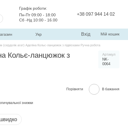
Графік роботи:
+38 097 944 14 02
Пн-Пт 09:00 - 18:00
Сб -Нд 10:00 - 16.00
Вхід
Мій кошик
магазин
Укр
 (сердолік агат) Аделіна Кольє-ланцюжок з підвісками Ручна робота
на Кольє-ланцюжок з
Артикул
NK-
0064
Порівняти
В бажання
опичувальної знижки
 швидко