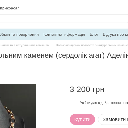
 прикраса*
Обмін та повернення
Контактна інформація
Блог
Відгуки про 
ферти
 намиста з натуральним камінням
Кольє-ланцюжок позолота з натуральним каменем
льним каменем (сердолік агат) Аделі
3 200 грн
Увійти
для відображення нак
%
Купити
Замовити