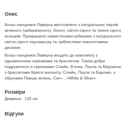
Опис
Кольє-ланцюжок Лаверна виготовлено з натуральних перлів
зеленого (забарвленого), білого, світло-сірого та темно-сірого
кольорів. Прикрашено намистинами-кубиками з натурального
світло-сірого перламутру та сріблястими гематитовими
дисками.
Кольє-ланцюжок Лаверна входить до комплекту з
одноменними сережками та браслетом. Також добре
подружитися із сережками Сілайн, Б'янка, Паула та Маріанна,
з браслетами Краплі малахіту, Сілайн, Паула та Барокко, з
обручами Перша зелень, Сніг» , «White & Silver».
Розміри
Довжина - 125 см
Відгуки