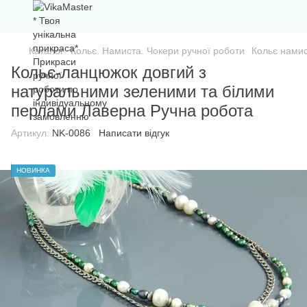
Каталог
Кольє. Намиста. Чокери ручної роботи
Кольє намис
Кольє-ланцюжок довгий з
натуральними зеленими та білими
перлами Лаверна Ручна робота
Артикул:
NK-0086
Написати відгук
НОВИНКА