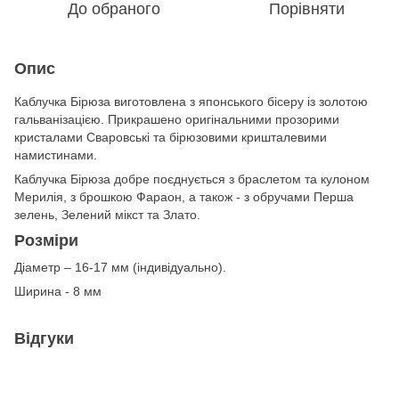
До обраного
Порівняти
Опис
Каблучка Бірюза виготовлена з японського бісеру із золотою
гальванізацією. Прикрашено оригінальними прозорими
кристалами Сваровські та бірюзовими кришталевими
намистинами.
Каблучка Бірюза добре поєднується з браслетом та кулоном
Мерилія, з брошкою Фараон, а також - з обручами Перша
зелень, Зелений мікст та Злато.
Розміри
Діаметр – 16-17 мм (індивідуально).
Ширина - 8 мм
Відгуки