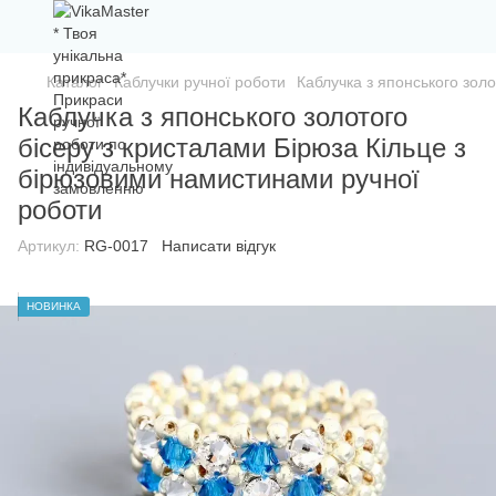
Каталог
Каблучки ручної роботи
Каблучка з японського зол
Каблучка з японського золотого
бісеру з кристалами Бірюза Кільце з
бірюзовими намистинами ручної
роботи
Артикул:
RG-0017
Написати відгук
НОВИНКА