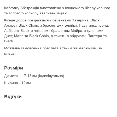
Каблучку Абстракція виготовлено з японського бісеру чорного
та золотого кольору з гальванізацією.
Кільце добре поєднується з сережками Катерина, Black,
Амарет, Black Chain, з браслетами Блейки, Павутинка чорна,
Лабіринт Black, з чокером і браслетом Майра, з кулонами
Джет, Магія та Black Chain, а також - з обручами Пантера та
Black.
Можливе замовлення браслета з таким же малюнком, як
кільце.
Розміри
Діаметр – 17-18мм (індивідуально).
Ширина - 12мм
Відгуки