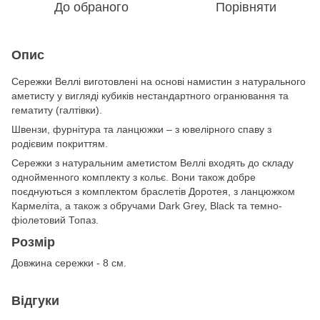
До обраного
Порівняти
Опис
Сережки Веллі виготовлені на основі намистин з натурального
аметисту у вигляді кубиків нестандартного огранювання та
гематиту (галтівки).
Швензи, фурнітура та ланцюжки – з ювелірного спаву з
родієвим покриттям.
Сережки з натуральним аметистом Веллі входять до складу
однойменного комплекту з кольє. Вони також добре
поєднуються з комплектом браслетів Доротея, з ланцюжком
Кармеліта, а також з обручами Dark Grey, Black та темно-
фіолетовий Топаз.
Розмір
Довжина сережки - 8 см.
Відгуки