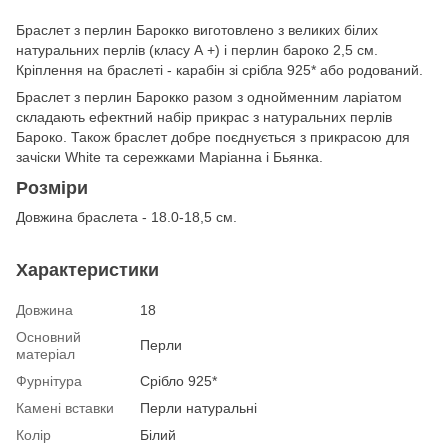
Браслет з перлин Барокко виготовлено з великих білих
натуральних перлів (класу А +) і перлин бароко 2,5 см.
Кріплення на браслеті - карабін зі срібла 925* або родований.
Браслет з перлин Барокко разом з однойменним ларіатом
складають ефектний набір прикрас з натуральних перлів
Бароко. Також браслет добре поєднується з прикрасою для
зачіски White та сережками Маріанна і Бьянка.
Розміри
Довжина браслета - 18.0-18,5 см.
Характеристики
Довжина
18
Основний
Перли
матеріал
Фурнітура
Срібло 925*
Камені вставки
Перли натуральні
Колір
Білий