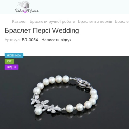
Каталог
Браслети ручної роботи
Браслети з перлів
Браслет
Браслет Персі Wedding
Артикул:
BR-0054
Написати відгук
НОВИНКА
ХІТ
ВІДЕО