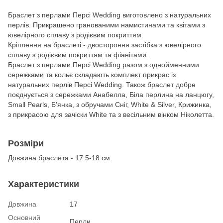
Браслет з перлами Персі Wedding виготовлено з натуральних
перлів. Прикрашено гранованими намистинами та квітами з
ювелірного сплаву з родієвим покриттям.
Кріплення на браслеті - двостороння застібка з ювелірного
сплаву з родієвим покриттям та фіанітами.
Браслет з перлами Персі Wedding разом з однойменними
сережками та кольє складають комплект прикрас із
натуральних перлів Персі Wedding. Також браслет добре
поєднується з сережками Анабелла, Біла перлина на ланцюгу,
Small Pearls, Б'янка, з обручами Сніг, White & Silver, Крижинка,
з прикрасою для зачіски White та з весільним вінком Ніколетта.
Розміри
Довжина браслета - 17.5-18 см.
Характеристики
Довжина
17
Основний
Перли