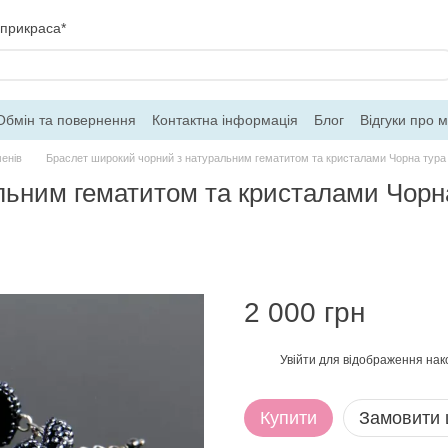
 прикраса*
Обмін та повернення
Контактна інформація
Блог
Відгуки про 
ферти
енів
Браслет широкий чорний з натуральним гематитом та кристалами Чорна тура 
льним гематитом та кристалами Чорна
2 000 грн
Увійти
для відображення нак
%
Купити
Замовити