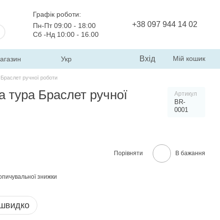
Графік роботи:
+38 097 944 14 02
Пн-Пт 09:00 - 18:00
Сб -Нд 10:00 - 16.00
Вхід
Мій кошик
магазин
Укр
Браслет ручної роботи
 тура Браслет ручної
Артикул
BR-
0001
Порівняти
В бажання
опичувальної знижки
 швидко