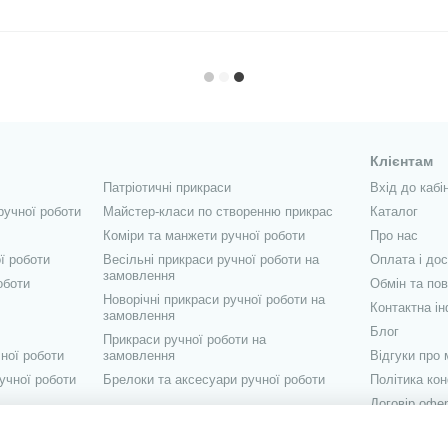
Клієнтам
Патріотичні прикраси
Вхід до кабі
ручної роботи
Майстер-класи по створенню прикрас
Каталог
Коміри та манжети ручної роботи
Про нас
ї роботи
Весільні прикраси ручної роботи на
Оплата і до
замовлення
оботи
Обмін та по
Новорічні прикраси ручної роботи на
Контактна і
замовлення
Блог
Прикраси ручної роботи на
ної роботи
замовлення
Відгуки про 
учної роботи
Брелоки та аксесуари ручної роботи
Політика кон
Договір офе
Ми в соцмер