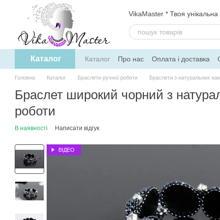
Перейти до основного контенту
VikaMaster * Твоя унікальна
Каталог
Каталог
Про нас
Оплата і доставка
Політика конфіденційності
Договір о
Головна
Каталог
Браслети ручної роботи
Браслети з натуральних кам
Браслет широкий чорний з натура
роботи
В наявності
Написати відгук
ВІДЕО