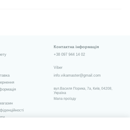
Контактна інформація
нету
+38 097 944 14 02
Viber
ставка
info.vikamaster@gmail.com
вернення
вул.Василя Порика, 7а, Київ, 04208,
нформація
Україна
Мапа проїзду
магазин
фіденційності
рти
ежах