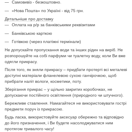
Самовивіз - безкоштовно.
«Нова Пошта» по Україні - від 75 грн.
Детальніше про доставку
Оплата на р/р за банківськими реквізитами
Банківською карткою
Готівкою (через платіжні термінали)
Не допускайте пропускання води та інших рідин на виріб. Не
розпорошуйте на собі парфуми чи туалетну воду, коли Ви вже
одягли прикрасу.
Після того, як зняли прикрасу – придбати протерті всі металеві
доступні матеріали фланелевою сухою ганчірочкою, щоб
прибрати наліт вологи, косметики, поту.
Зберігання прикрас – у щільно закритих коробочках, не
допускаючи постійного освітлення (природного чи штучного).
Бережливе ставлення. Намагайтеся не використовувати гострі
предмети поруч із прикрасою.
Будь ласка, використовуйте аксесуар обережно та відповідно
до його призначення, і Ви будете насолоджуватися ним
протягом тривалого часу!