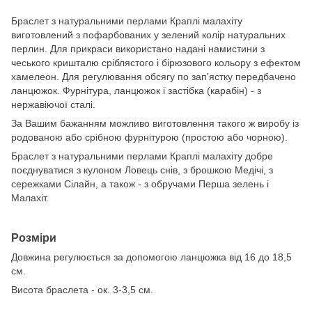
Браслет з натуральними перлами Краплі малахіту
виготовлений з пофарбованих у зелений колір натуральних
перлин. Для прикраси використано надані намистини з
чеського кришталю сріблястого і бірюзового кольору з ефектом
хамелеон. Для регулювання обсягу по зап'ястку передбачено
ланцюжок. Фурнітура, ланцюжок і застібка (карабін) - з
нержавіючої сталі.
За Вашим бажанням можливо виготовлення такого ж виробу із
родованою або срібною фурнітурою (простою або чорною).
Браслет з натуральними перлами Краплі малахіту добре
поєднуватися з кулоном Ловець снів, з брошкою Медічі, з
сережками Сілайн, а також - з обручами Перша зелень і
Малахіт.
Розміри
Довжина регулюється за допомогою ланцюжка від 16 до 18,5
см.
Висота браслета - ок. 3-3,5 см.